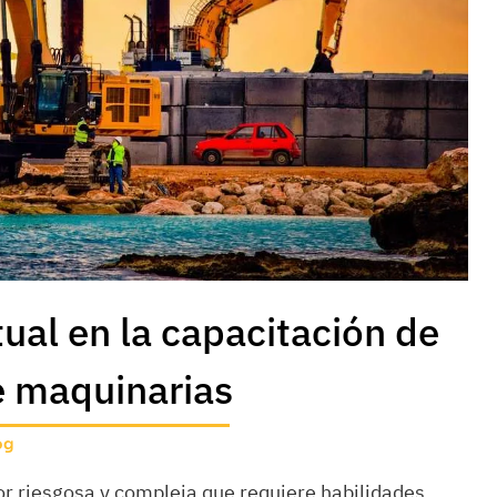
ual en la capacitación de
e maquinarias
og
 riesgosa y compleja que requiere habilidades