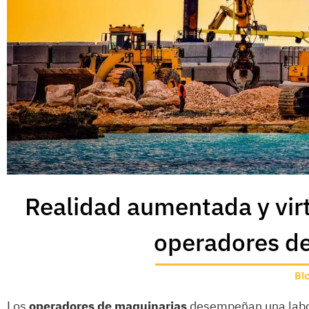
Realidad aumentada y virt
operadores d
Bl
Los
operadores de maquinarias
desempeñan una labor