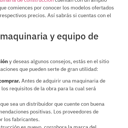
inaria de construcción
cuentan con un amplio
 que comiences por conocer los modelos ofertados
respectivos precios. Así sabrás si cuentas con el
 maquinaria y equipo de
ción
y deseas algunos consejos, estás en el sitio
aciones que pueden serte de gran utilidad:
 comprar.
Antes de adquirir una maquinaria de
os requisitos de la obra para la cual será
 que sea un distribuidor que cuente con buena
omendaciones positivas. Los proveedores de
r los fabricantes.
strucción es nuevo, corrobora la marca del