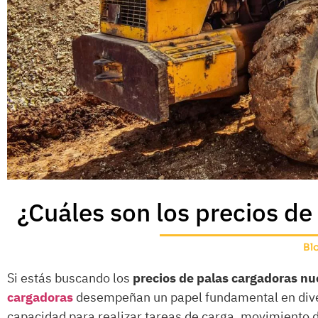
¿Cuáles son los precios d
Bl
Si estás buscando los
precios de palas cargadoras n
cargadoras
desempeñan un papel fundamental en diver
capacidad para realizar tareas de carga, movimiento 