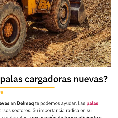
e palas cargadoras nuevas?
og
uevas
en
Delmaq
te podemos ayudar. Las
palas
sos sectores. Su importancia radica en su
de materiales y
excavación de forma eficiente y